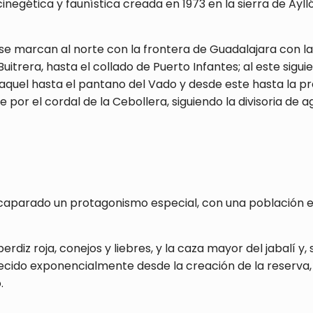
negética y faunística creada en 1973 en la sierra de Ayll
s se marcan al norte con la frontera de Guadalajara con l
Buitrera, hasta el collado de Puerto Infantes; al este siguie
aquel hasta el pantano del Vado y desde este hasta la pre
te por el cordal de la Cebollera, siguiendo la divisoria de 
aparado un protagonismo especial, con una población es
rdiz roja, conejos y liebres, y la caza mayor del jabalí y
ido exponencialmente desde la creación de la reserva, y
.