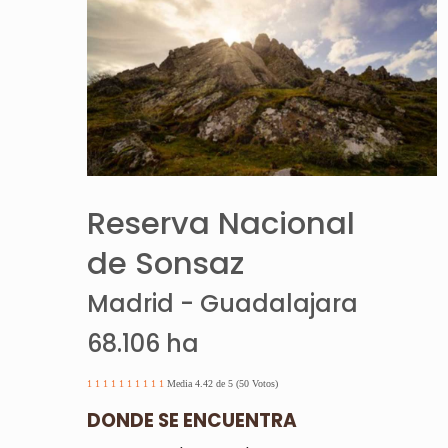
Reserva Nacional
de Sonsaz
Madrid - Guadalajara
68.106 ha
1
1
1
1
1
1
1
1
1
1
Media 4.42 de 5 (50 Votos)
DONDE SE ENCUENTRA