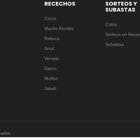
RECECHOS
SORTEOS Y
SUBASTAS
Corzo
Cotos
Macho Montés
Sorteos en Rese
Rebeco
Subastas
Arruí
Venado
Gamo
Muflón
Jabalí
vados.