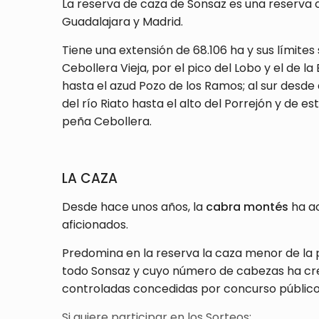
La reserva de caza de Sonsaz es una reserva ci
Guadalajara y Madrid.
Tiene una extensión de 68.106 ha y sus límite
Cebollera Vieja, por el pico del Lobo y el de la 
hasta el azud Pozo de los Ramos; al sur desde 
del río Riato hasta el alto del Porrejón y de es
peña Cebollera
.
LA CAZA
Desde hace unos años, la
cabra montés
ha ac
aficionados.
Predomina en la reserva la caza menor de la pe
todo Sonsaz y cuyo número de cabezas ha crec
controladas concedidas por concurso público
Si quiere participar en los Sorteos: