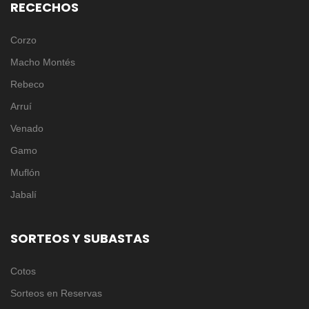
RECECHOS
Corzo
Macho Montés
Rebeco
Arruí
Venado
Gamo
Muflón
Jabalí
SORTEOS Y SUBASTAS
Cotos
Sorteos en Reservas