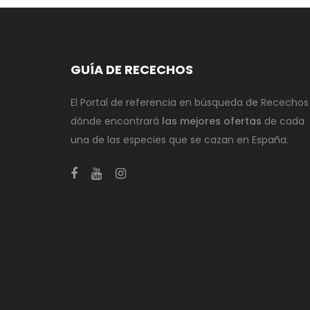
GUÍA DE RECECHOS
El Portal de referencia en búsqueda de Recechos
dónde encontrará
las mejores ofertas
de cada
una de las especies que se cazan en España.