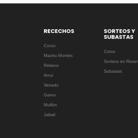
RECECHOS
SORTEOS Y
SUBASTAS
Corzo
Cotos
Macho Montés
Sorteos en Rese
Rebeco
Subastas
Arruí
Venado
Gamo
Muflón
Jabalí