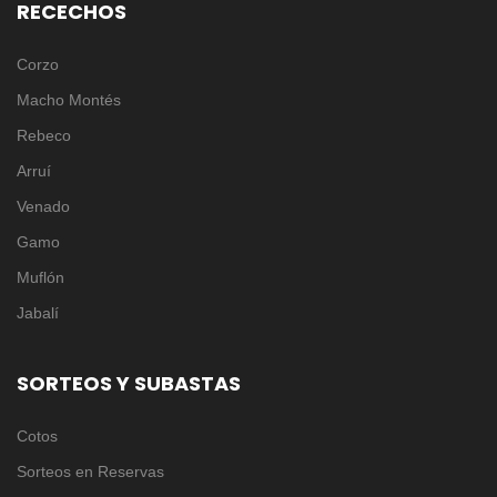
RECECHOS
Corzo
Macho Montés
Rebeco
Arruí
Venado
Gamo
Muflón
Jabalí
SORTEOS Y SUBASTAS
Cotos
Sorteos en Reservas